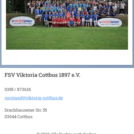
FSV Viktoria Cottbus 1897 e.V.
0355 / 873618
vorstand
@viktori
a-cottbu
s.de
Drachhausener Str. 55
03044 Cottbus